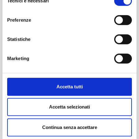
Tecnici e necessari
del
“Continua senza accettare” continuerai la navigazione del
consenso
Fondocasa apre una nuova fase: territori, manager e
sito in assenza di cookie o altri strumenti di tracciamento
visione di crescita
Preferenze
diversi da quelli tecnici.
23/06/2026
Statistiche
Pietra Ligure (SV), l’ex Hotel Capri cambia pelle: al via la
rigenerazione a pochi passi dal mare
Marketing
21/05/2026
IL FUTURO DEI MUTUI PASSA DALLE SUCCESSIONI
Accetta tutti
15/05/2026
Accetta selezionati
Pietra Ligure, il nuovo costruito supera le medie: bilocali
oltre i 7.000 euro al metro quadro
Continua senza accettare
29/04/2026