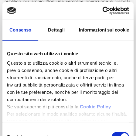
pubblico più ampio. Non una semplice operazione di visibilità,
ma un percorso di reputazione:
raccontare chi è Fondocasa
oggi
, quali valori porta nei territori e quale idea di immobiliare
intende costruire.
Consenso
Dettagli
Informazioni sui cookie
La sfida, dunque, non è soltanto crescere. È farlo con una rete
più forte, più organizzata e più riconoscibile. Fondocasa non
annuncia semplicemente una nuova fase: la sta costruendo,
Questo sito web utilizza i cookie
agenzia dopo agenzia, territorio dopo territorio, attraverso le
persone che ne fanno parte.
Questo sito utilizza cookie o altri strumenti tecnici e,
previo consenso, anche cookie di profilazione o altri
Per informazioni
strumenti di tracciamento, anche di terze parti, per
Ufficio Stampa - Samira Ben Zitoun
inviarti pubblicità personalizzata e offrirti servizi in linea
Email:
ufficiostampa@fondocasa.com
con le tue preferenze, nonché per il monitoraggio dei
Tel: 0182 585227
comportamenti dei visitatori.
Se vuoi saperne di più consulta la
Cookie Policy
Ultime news
Per selezionare in modo analitico soltanto alcune finalità,
terze parti e cookie è possibile spuntare le voci
sottostanti e cliccare su “Accetta selezionati”.
Selezione
23/06/2026
Chiudendo questo banner tramite l’apposito comando