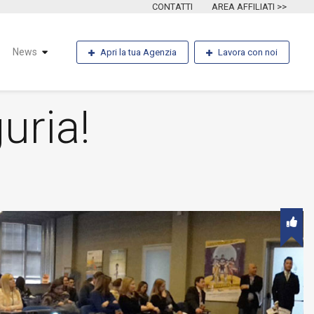
CONTATTI
AREA AFFILIATI >>
News
Apri la tua Agenzia
Lavora con noi
uria!