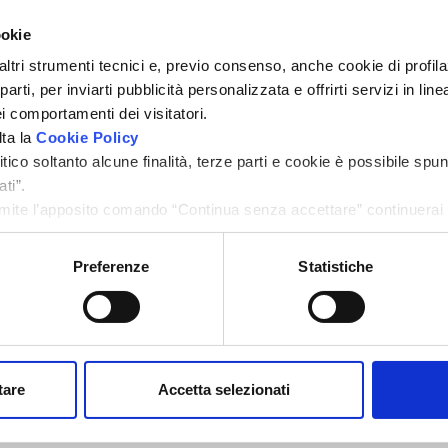
Lo scopo dell’iniziativa è quello di creare un contatto, presentare
ookie
aumentare le possibilità di business per gli affiliati alla rete Fondo
Verrà fatta una carrellata di immobili di pregio e da investimento 
altri strumenti tecnici e, previo consenso, anche cookie di profilaz
rti, per inviarti pubblicità personalizzata e offrirti servizi in lin
Gli affiliati alla rete Fondocasa avranno così la possibilità d
i comportamenti dei visitatori.
interesse!
lta la
Cookie Policy
ico soltanto alcune finalità, terze parti e cookie è possibile spun
Gruppo Fondocasa
ti”.
ite l’apposito comando “Continua senza accettare” continuerai l
menti di tracciamento diversi da quelli tecnici.
Preferenze
Statistiche
tare
Accetta selezionati
 completa
immagine