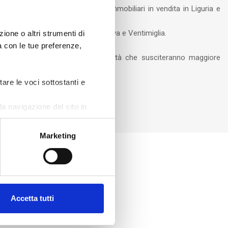
 le più interessanti opportunità immobiliari in vendita in Liguria e
casa.
su un territorio compreso tra Genova e Ventimiglia.
ione o altri strumenti di
ea con le tue preferenze,
i fissare appuntamenti sulle proprietà che susciteranno maggiore
tare le voci sottostanti e
a navigazione del sito in
Marketing
Accetta tutti
Visibilità