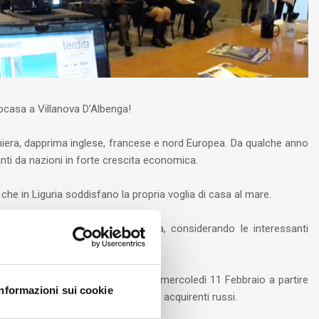
ocasa a Villanova D’Albenga!
aniera, dapprima inglese, francese e nord Europea. Da qualche anno
vanti da nazioni in forte crescita economica.
, che in Liguria soddisfano la propria voglia di casa al mare.
vato verso questo tipo di clientela, considerando le interessanti
 IRA (Italian Russian Association) mercoledì 11 Febbraio a partire
Informazioni sui cookie
enga, una delegazione di potenziali acquirenti russi.