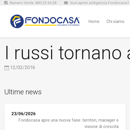
Numero Verde: 800 25 54 28
Vuoi aprire un'Agenzia Fondocasa?
Home
Chi siamo
I russi tornano 
12/02/2016
Ultime news
23/06/2026
Fondocasa apre una nuova fase: territori, manager e
visione di crescita