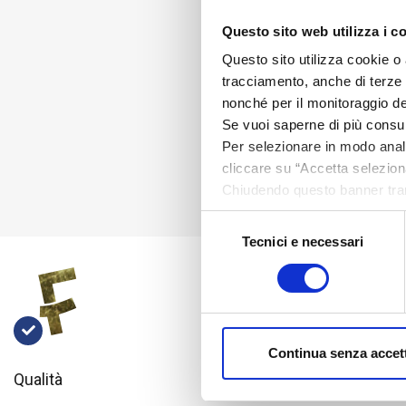
Questo sito web utilizza i c
Questo sito utilizza cookie o 
tracciamento, anche di terze pa
nonché per il monitoraggio de
Se vuoi saperne di più consu
Per selezionare in modo analit
cliccare su “Accetta seleziona
Chiudendo questo banner tram
assenza di cookie o altri stru
Selezione
Tecnici e necessari
del
consenso
Continua senza accet
Qualità
Consulenza