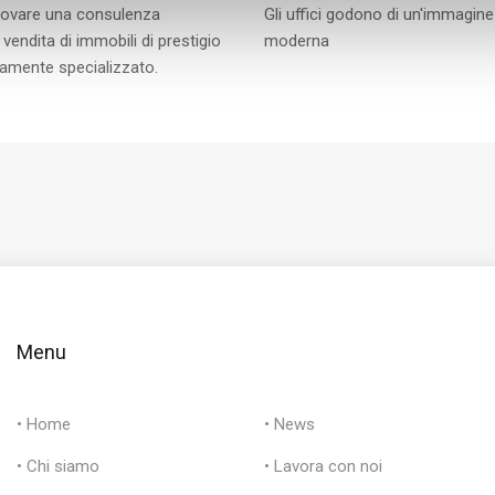
 trovare una consulenza
Gli uffici godono di un'immagine
vendita di immobili di prestigio
moderna
ltamente specializzato.
Menu
• Home
• News
• Chi siamo
• Lavora con noi