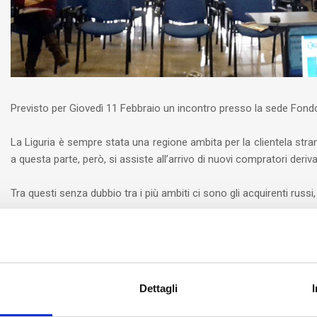
Previsto per Giovedì 11 Febbraio un incontro presso la sede Fond
La Liguria è sempre stata una regione ambita per la clientela str
a questa parte, però, si assiste all’arrivo di nuovi compratori deri
Tra questi senza dubbio tra i più ambiti ci sono gli acquirenti russi
L’interesse da parte dei venditori di immobili è altrettanto ele
capacità di acquisto.
E’ in quest’ottica che il Gruppo Fondocasa, in collaborazione con
Dettagli
dalle ore 15,30 accoglierà presso la propria sede di Villanova d’Alb