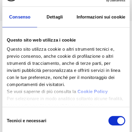
Consenso
Dettagli
Informazioni sui cookie
Questo sito web utilizza i cookie
Questo sito utilizza cookie o altri strumenti tecnici e,
previo consenso, anche cookie di profilazione o altri
strumenti di tracciamento, anche di terze parti, per
Qualità
inviarti pubblicità personalizzata e offrirti servizi in linea
con le tue preferenze, nonché per il monitoraggio dei
Le agenzie "Fondocasa Exclusive" offrono un servizio di alta
comportamenti dei visitatori.
qualità.
Se vuoi saperne di più consulta la
Cookie Policy
Per selezionare in modo analitico soltanto alcune finalità,
terze parti e cookie è possibile spuntare le voci
sottostanti e cliccare su “Accetta selezionati”.
Selezione
Chiudendo questo banner tramite l’apposito comando
Tecnici e necessari
del
“Continua senza accettare” continuerai la navigazione del
consenso