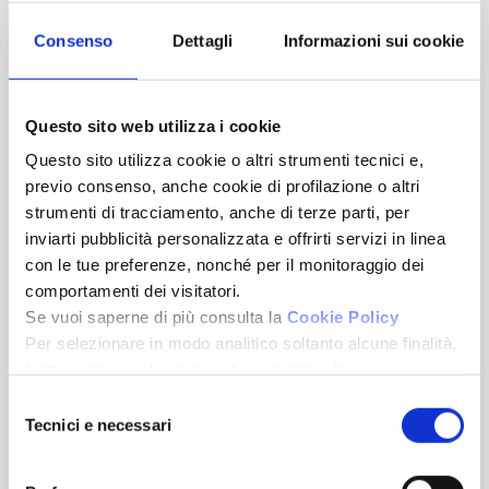
Pietra Ligure (SV), l’ex Hotel Capri cambia pelle: al via la
Consenso
Dettagli
Informazioni sui cookie
rigenerazione a pochi passi dal mare
21/05/2026
Questo sito web utilizza i cookie
IL FUTURO DEI MUTUI PASSA DALLE SUCCESSIONI
Questo sito utilizza cookie o altri strumenti tecnici e,
previo consenso, anche cookie di profilazione o altri
strumenti di tracciamento, anche di terze parti, per
15/05/2026
inviarti pubblicità personalizzata e offrirti servizi in linea
Pietra Ligure, il nuovo costruito supera le medie: bilocali
con le tue preferenze, nonché per il monitoraggio dei
oltre i 7.000 euro al metro quadro
comportamenti dei visitatori.
Se vuoi saperne di più consulta la
Cookie Policy
29/04/2026
Per selezionare in modo analitico soltanto alcune finalità,
terze parti e cookie è possibile spuntare le voci
AGAIN: la rete Fondocasa si ritrova, ancora
sottostanti e cliccare su “Accetta selezionati”.
Selezione
Chiudendo questo banner tramite l’apposito comando
Tecnici e necessari
del
“Continua senza accettare” continuerai la navigazione del
consenso
sito in assenza di cookie o altri strumenti di tracciamento