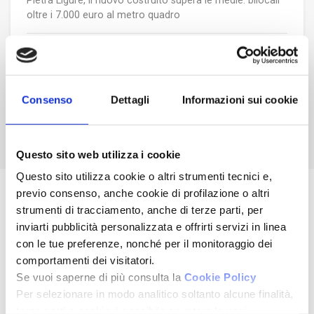
oltre i 7.000 euro al metro quadro
29/04/2026
AGAIN: la rete Fondocasa si ritrova, ancora
Consenso
Dettagli
Informazioni sui cookie
Questo sito web utilizza i cookie
Questo sito utilizza cookie o altri strumenti tecnici e,
previo consenso, anche cookie di profilazione o altri
strumenti di tracciamento, anche di terze parti, per
inviarti pubblicità personalizzata e offrirti servizi in linea
con le tue preferenze, nonché per il monitoraggio dei
comportamenti dei visitatori.
Qualità
Se vuoi saperne di più consulta la
Cookie Policy
Per selezionare in modo analitico soltanto alcune finalità,
Le agenzie "Fondocasa Exclusive" offrono un servizio di alta
terze parti e cookie è possibile spuntare le voci