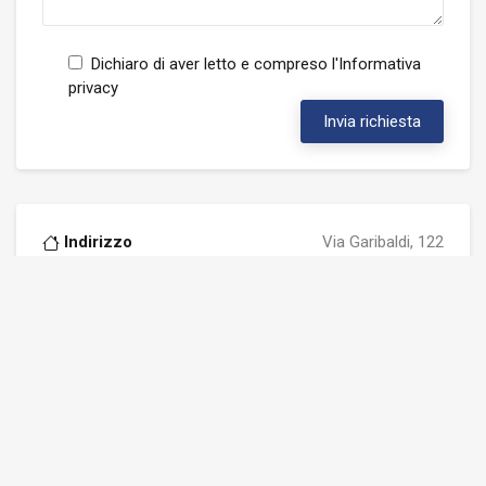
Dichiaro di aver letto e compreso l'
Informativa
privacy
Invia richiesta
Indirizzo
Via Garibaldi, 122
17025 Loano (SV)
Telefono
019 675513
WhatsApp
3470977359
Email:
loano@fondocasa.com