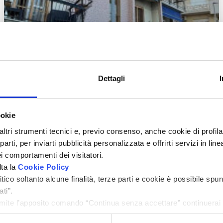
Dettagli
ookie
altri strumenti tecnici e, previo consenso, anche cookie di profilaz
rti, per inviarti pubblicità personalizzata e offrirti servizi in lin
i comportamenti dei visitatori.
lta la
Cookie Policy
ico soltanto alcune finalità, terze parti e cookie è possibile spun
ti”.
Zoom
ite l’apposito comando “Continua senza accettare” continuerai l
menti di tracciamento diversi da quelli tecnici.