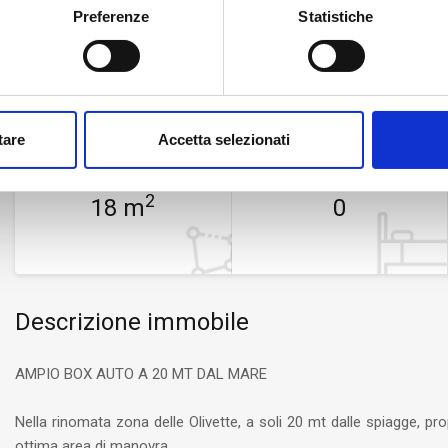
Preferenze
Statistiche
Caratteristiche
tare
Accetta selezionati
Dimensione
Camere
2
18 m
0
Descrizione immobile
AMPIO BOX AUTO A 20 MT DAL MARE
Nella rinomata zona delle Olivette, a soli 20 mt dalle spiagge, p
ottima area di manovra.