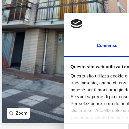
Consenso
Questo sito web utilizza i c
Questo sito utilizza cookie o 
tracciamento, anche di terze pa
nonché per il monitoraggio de
Se vuoi saperne di più consu
Per selezionare in modo analit
cliccare su “Accetta seleziona
Zoom
Chiudendo questo banner tram
assenza di cookie o altri stru
Selezione