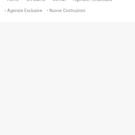
• Agenzie Exclusive
• Nuove Costruzioni
• News
• Lavora con noi
• Apri la tua agenzia
• Valuta la tua casa
• Scissione
• Contattaci
Ultime news
23/06/2026
Come richiedere un mutuo con un finanziamento già in corso
23/06/2026
APE e prestazione energetica degli edifici: le novità per i
proprietari dal 3 giugno 2026
23/06/2026
Sconto IMU del 50% per la casa concessa in comodato gratuito