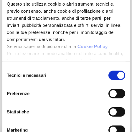
Questo sito utilizza cookie o altri strumenti tecnici e,
previo consenso, anche cookie di profilazione o altri
strumenti di tracciamento, anche di terze parti, per
inviarti pubblicità personalizzata e offrirti servizi in linea
con le tue preferenze, nonché per il monitoraggio dei
Corsi di Formazione
comportamenti dei visitatori.
Se vuoi saperne di più consulta la
Cookie Policy
Visione Commerciale
Per selezionare in modo analitico soltanto alcune finalità,
terze parti e cookie è possibile spuntare le voci
sottostanti e cliccare su “Accetta selezionati”.
Selezione
Metodo operativo
Chiudendo questo banner tramite l’apposito comando
Tecnici e necessari
del
“Continua senza accettare” continuerai la navigazione del
consenso
sito in assenza di cookie o altri strumenti di tracciamento
Know-how di oltre 35 anni
Preferenze
diversi da quelli tecnici.
Invia il tuo CV
Statistiche
Marketing