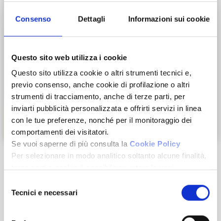
Consenso
Dettagli
Informazioni sui cookie
Questo sito web utilizza i cookie
Questo sito utilizza cookie o altri strumenti tecnici e,
previo consenso, anche cookie di profilazione o altri
strumenti di tracciamento, anche di terze parti, per
inviarti pubblicità personalizzata e offrirti servizi in linea
con le tue preferenze, nonché per il monitoraggio dei
Zoom
comportamenti dei visitatori.
Se vuoi saperne di più consulta la
Cookie Policy
Per selezionare in modo analitico soltanto alcune finalità,
terze parti e cookie è possibile spuntare le voci
sottostanti e cliccare su “Accetta selezionati”.
Selezione
Chiudendo questo banner tramite l’apposito comando
Tecnici e necessari
del
Caratteristiche
“Continua senza accettare” continuerai la navigazione del
consenso
sito in assenza di cookie o altri strumenti di tracciamento