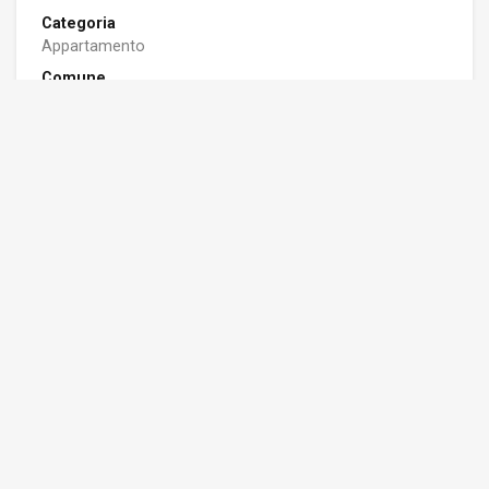
Categoria
Appartamento
Comune
Loano (SV)
Stato
Ottime condizioni
Riscaldamento
Autonomo
Piano
Piano terra su 5
Ascensore
Sì
Terrazzo/Balcone
Sì
Box/Posto auto
Sì
Classe Energetica
APE: A4 - 1.23 Kwh/m2a