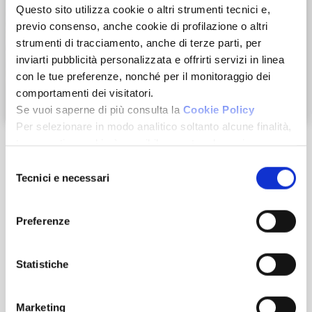
Questo sito utilizza cookie o altri strumenti tecnici e,
previo consenso, anche cookie di profilazione o altri
strumenti di tracciamento, anche di terze parti, per
inviarti pubblicità personalizzata e offrirti servizi in linea
con le tue preferenze, nonché per il monitoraggio dei
comportamenti dei visitatori.
Zoom
Se vuoi saperne di più consulta la
Cookie Policy
Per selezionare in modo analitico soltanto alcune finalità,
terze parti e cookie è possibile spuntare le voci
sottostanti e cliccare su “Accetta selezionati”.
Selezione
Chiudendo questo banner tramite l’apposito comando
Tecnici e necessari
del
“Continua senza accettare” continuerai la navigazione del
consenso
Caratteristiche
sito in assenza di cookie o altri strumenti di tracciamento
Preferenze
diversi da quelli tecnici.
Dimensione
Statistiche
2
45 m
Marketing
Camere