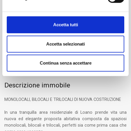
1
Accetta tutti
Bagni
1
Accetta selezionati
Box/Posto auto
Sì
Continua senza accettare
Descrizione immobile
MONOLOCALI, BILOCALI E TRILOCALI DI NUOVA COSTRUZIONE
In una tranquilla area residenziale di Loano prende vita una
nuova ed elegante proposta abitativa composta da spaziosi
monolocali, bilocali e trilocali, perfetti sia come prima casa che