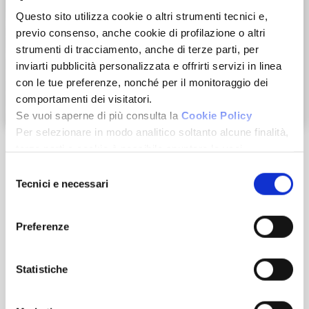
Questo sito utilizza cookie o altri strumenti tecnici e,
previo consenso, anche cookie di profilazione o altri
strumenti di tracciamento, anche di terze parti, per
inviarti pubblicità personalizzata e offrirti servizi in linea
con le tue preferenze, nonché per il monitoraggio dei
comportamenti dei visitatori.
Zoom
Se vuoi saperne di più consulta la
Cookie Policy
Per selezionare in modo analitico soltanto alcune finalità,
terze parti e cookie è possibile spuntare le voci
sottostanti e cliccare su “Accetta selezionati”.
Selezione
Chiudendo questo banner tramite l’apposito comando
Tecnici e necessari
del
“Continua senza accettare” continuerai la navigazione del
consenso
Caratteristiche
sito in assenza di cookie o altri strumenti di tracciamento
Preferenze
diversi da quelli tecnici.
Dimensione
Statistiche
2
145 m