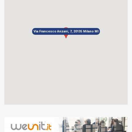
Via Francesco Anzani, 7, 20135 Milano MI