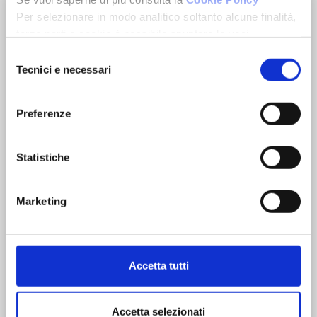
APRI LA TUA NUOVA AGENZIA FONDOCASA
Per selezionare in modo analitico soltanto alcune finalità,
terze parti e cookie è possibile spuntare le voci
sottostanti e cliccare su “Accetta selezionati”.
Selezione
Chiudendo questo banner tramite l’apposito comando
Tecnici e necessari
del
“Continua senza accettare” continuerai la navigazione del
consenso
sito in assenza di cookie o altri strumenti di tracciamento
Preferenze
diversi da quelli tecnici.
Statistiche
Marketing
Da oltre 35 anni nel mercato immobiliare e creditizio
Accetta tutti
Servizi integrati
Accetta selezionati