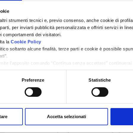
ookie
altri strumenti tecnici e, previo consenso, anche cookie di profilaz
rti, per inviarti pubblicità personalizzata e offrirti servizi in lin
i comportamenti dei visitatori.
lta la
Cookie Policy
Zoom
ico soltanto alcune finalità, terze parti e cookie è possibile spun
ti”.
ite l’apposito comando “Continua senza accettare” continuerai l
menti di tracciamento diversi da quelli tecnici.
Preferenze
Statistiche
Caratteristiche
Dimensione
Camere
tare
Accetta selezionati
2
40 m
1