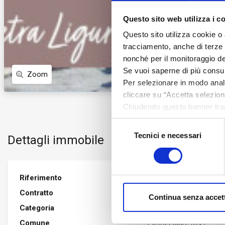
Questo sito web utilizza i c
Questo sito utilizza cookie o 
tracciamento, anche di terze pa
nonché per il monitoraggio de
Se vuoi saperne di più consu
Zoom
Per selezionare in modo analit
cliccare su “Accetta seleziona
Chiudendo questo banner tram
assenza di cookie o altri stru
Selezione
Tecnici e necessari
del
Dettagli immobile
consenso
Riferimento
RESIDENZA MIRO'
Contratto
VENDITA
Continua senza accet
Categoria
Appartamento
Comune
Pietra Ligure (SV)