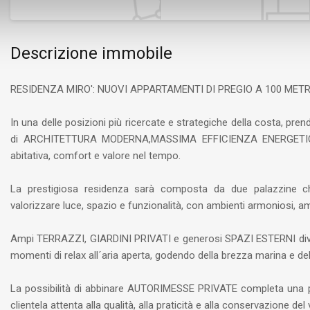
Descrizione immobile
RESIDENZA MIRO': NUOVI APPARTAMENTI DI PREGIO A 100 MET
In una delle posizioni più ricercate e strategiche della costa, pr
di ARCHITETTURA MODERNA,MASSIMA EFFICIENZA ENERGETICA e
abitativa, comfort e valore nel tempo.
La prestigiosa residenza sarà composta da due palazzine ch
valorizzare luce, spazio e funzionalità, con ambienti armoniosi, a
Ampi TERRAZZI, GIARDINI PRIVATI e generosi SPAZI ESTERNI divent
momenti di relax all´aria aperta, godendo della brezza marina e del
La possibilità di abbinare AUTORIMESSE PRIVATE completa una pr
clientela attenta alla qualità, alla praticità e alla conservazione de