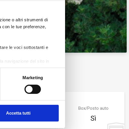
ione o altri strumenti di
ea con le tue preferenze,
Zoom
tare le voci sottostanti e
a navigazione del sito in
Marketing
Bagni
Box/Posto auto
Accetta tutti
1
Sì