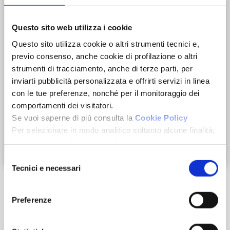
Questo sito web utilizza i cookie
Questo sito utilizza cookie o altri strumenti tecnici e,
previo consenso, anche cookie di profilazione o altri
strumenti di tracciamento, anche di terze parti, per
inviarti pubblicità personalizzata e offrirti servizi in linea
con le tue preferenze, nonché per il monitoraggio dei
comportamenti dei visitatori.
Se vuoi saperne di più consulta la
Cookie Policy
Per selezionare in modo analitico soltanto alcune finalità,
terze parti e cookie è possibile spuntare le voci
Zoom
sottostanti e cliccare su “Accetta selezionati”.
Selezione
Chiudendo questo banner tramite l’apposito comando
Tecnici e necessari
del
“Continua senza accettare” continuerai la navigazione del
consenso
sito in assenza di cookie o altri strumenti di tracciamento
Preferenze
diversi da quelli tecnici.
Caratteristiche