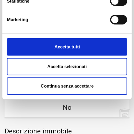
Statistiche
Dimensione
Marketing
2
75 m
Camere
Accetta tutti
2
Accetta selezionati
Bagni
1
Continua senza accettare
Box/Posto auto
No
Descrizione immobile