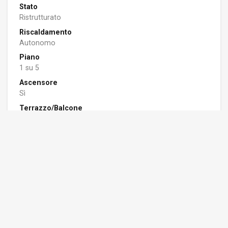
Stato
Ristrutturato
Riscaldamento
Autonomo
Piano
1 su 5
Ascensore
Sì
Terrazzo/Balcone
Sì
Classe Energetica
APE: F - 88.47 Kwh/m2a
Seven house srl
0182 88788