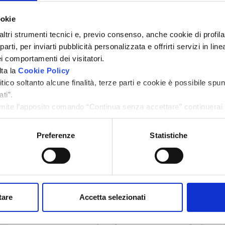
ookie
altri strumenti tecnici e, previo consenso, anche cookie di profilaz
rti, per inviarti pubblicità personalizzata e offrirti servizi in lin
i comportamenti dei visitatori.
lta la
Cookie Policy
Zoom
ico soltanto alcune finalità, terze parti e cookie è possibile spun
ti”.
ite l’apposito comando “Continua senza accettare” continuerai l
menti di tracciamento diversi da quelli tecnici.
Preferenze
Statistiche
Caratteristiche
Dimensione
Camere
tare
Accetta selezionati
2
120 m
3