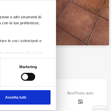
ione o altri strumenti di
ea con le tue preferenze,
Zoom
tare le voci sottostanti e
a navigazione del sito in
Marketing
Bagni
Box/Posto auto
Accetta tutti
3
Sì