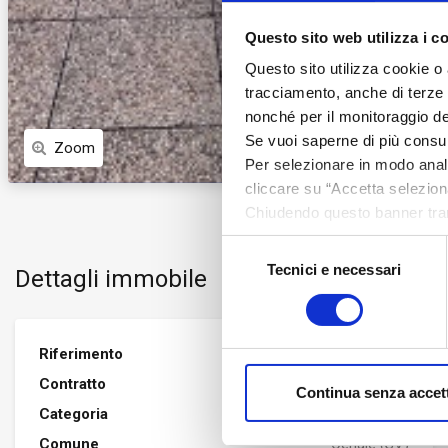
Questo sito web utilizza i c
Questo sito utilizza cookie o 
tracciamento, anche di terze pa
nonché per il monitoraggio de
Se vuoi saperne di più consu
Zoom
Per selezionare in modo analit
cliccare su “Accetta seleziona
Chiudendo questo banner tram
assenza di cookie o altri stru
Selezione
Tecnici e necessari
del
Dettagli immobile
consenso
Riferimento
3553
Contratto
VENDITA
Continua senza accet
Categoria
Appartamento
Comune
Ceriale (SV)