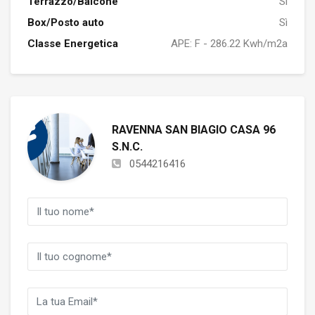
Terrazzo/Balcone
Sì
Box/Posto auto
Sì
Classe Energetica
APE: F - 286.22 Kwh/m2a
RAVENNA SAN BIAGIO CASA 96
S.N.C.
0544216416