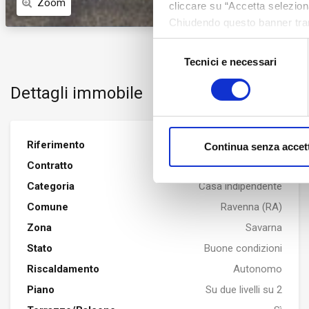
Zoom
cliccare su “Accetta seleziona
Chiudendo questo banner tram
assenza di cookie o altri stru
Selezione
Tecnici e necessari
del
consenso
Dettagli immobile
Riferimento
6315
Continua senza accet
Contratto
VENDITA
Categoria
Casa indipendente
Comune
Ravenna (RA)
Zona
Savarna
Stato
Buone condizioni
Riscaldamento
Autonomo
Piano
Su due livelli su 2