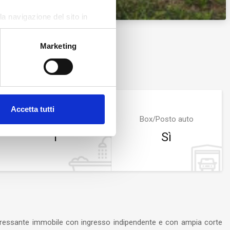
Zoom
a navigazione del sito in
Marketing
Accetta tutti
Bagni
Box/Posto auto
1
Sì
teressante immobile con ingresso indipendente e con ampia corte