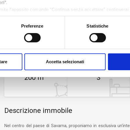
Zoom
ti”.
ite l’apposito comando “Continua senza accettare” continuerai l
menti di tracciamento diversi da quelli tecnici.
Preferenze
Statistiche
Caratteristiche
tare
Accetta selezionati
Dimensione
Camere
2
200 m
3
Descrizione immobile
Nel centro del paese di Savarna, proponiamo in esclusiva un'in