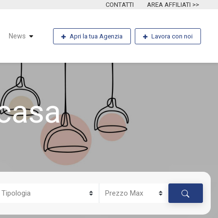
CONTATTI
AREA AFFILIATI >>
News
Apri la tua Agenzia
Lavora con noi
casa