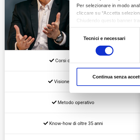
Per selezionare in modo analit
cliccare su “Accetta seleziona
Chiudendo questo banner tram
assenza di cookie o altri stru
Selezione
Tecnici e necessari
del
consenso
Corsi di Formazione
Continua senza accet
Visione Commerciale
Metodo operativo
Know-how di oltre 35 anni