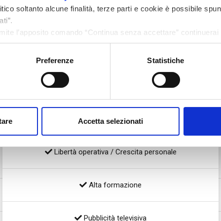
ico soltanto alcune finalità, terze parti e cookie è possibile spun
ti”.
ite l’apposito comando “Continua senza accettare” continuerai l
menti di tracciamento diversi da quelli tecnici.
Preferenze
Statistiche
Da oltre 35 anni nel mercato immobiliare e creditizio
Servizi integrati
tare
Accetta selezionati
Libertà operativa / Crescita personale
Alta formazione
Pubblicità televisiva