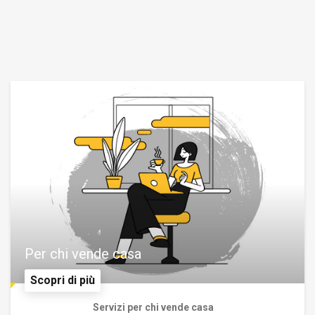
Per chi vende casa
Scopri di più
Servizi per chi vende casa