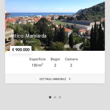
Attico-Mansarda
Alassio
€ 900.000
Superficie
Bagni
Camere
2
130 m
2
2
DETTAGLI IMMOBILE