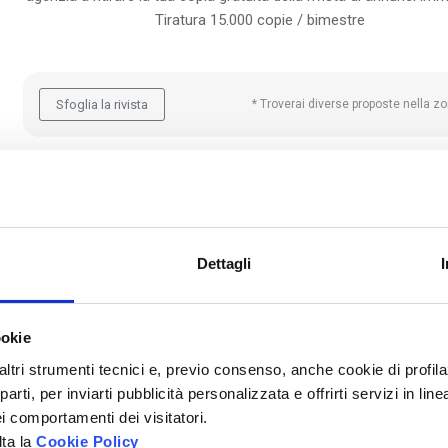
Tiratura 15.000 copie / bimestre
Sfoglia la rivista
* Troverai diverse proposte nella zo
APRI LA TUA NUOVA AGENZIA FONDOCASA
Dettagli
ookie
altri strumenti tecnici e, previo consenso, anche cookie di profilaz
rti, per inviarti pubblicità personalizzata e offrirti servizi in lin
i comportamenti dei visitatori.
lta la
Cookie Policy