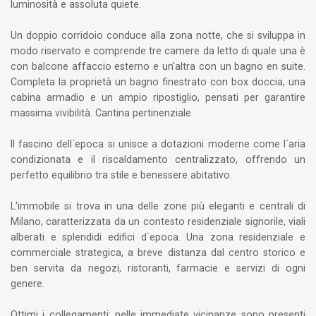
luminosità e assoluta quiete.
Un doppio corridoio conduce alla zona notte, che si sviluppa in
modo riservato e comprende tre camere da letto di quale una è
con balcone affaccio esterno e un'altra con un bagno en suite.
Completa la proprietà un bagno finestrato con box doccia, una
cabina armadio e un ampio ripostiglio, pensati per garantire
massima vivibilità. Cantina pertinenziale
Il fascino dell´epoca si unisce a dotazioni moderne come l´aria
condizionata e il riscaldamento centralizzato, offrendo un
perfetto equilibrio tra stile e benessere abitativo.
L'immobile si trova in una delle zone più eleganti e centrali di
Milano, caratterizzata da un contesto residenziale signorile, viali
alberati e splendidi edifici d´epoca. Una zona residenziale e
commerciale strategica, a breve distanza dal centro storico e
ben servita da negozi, ristoranti, farmacie e servizi di ogni
genere.
Ottimi i collegamenti: nelle immediate vicinanze sono presenti