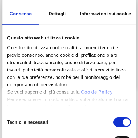
Consenso
Dettagli
Informazioni sui cookie
Questo sito web utilizza i cookie
Questo sito utilizza cookie o altri strumenti tecnici e,
previo consenso, anche cookie di profilazione o altri
strumenti di tracciamento, anche di terze parti, per
inviarti pubblicità personalizzata e offrirti servizi in linea
con le tue preferenze, nonché per il monitoraggio dei
Zoom
comportamenti dei visitatori.
Se vuoi saperne di più consulta la
Cookie Policy
Per selezionare in modo analitico soltanto alcune finalità,
terze parti e cookie è possibile spuntare le voci
sottostanti e cliccare su “Accetta selezionati”.
Selezione
Chiudendo questo banner tramite l’apposito comando
Tecnici e necessari
del
“Continua senza accettare” continuerai la navigazione del
consenso
Caratteristiche
sito in assenza di cookie o altri strumenti di tracciamento