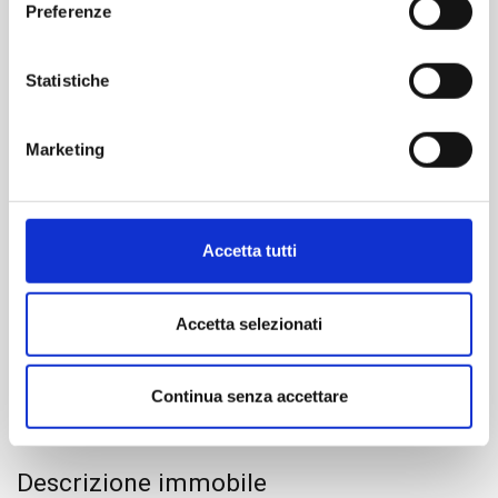
Preferenze
diversi da quelli tecnici.
Dimensione
Statistiche
2
132 m
Marketing
Camere
3
Accetta tutti
Bagni
2
Accetta selezionati
Box/Posto auto
No
Continua senza accettare
Descrizione immobile