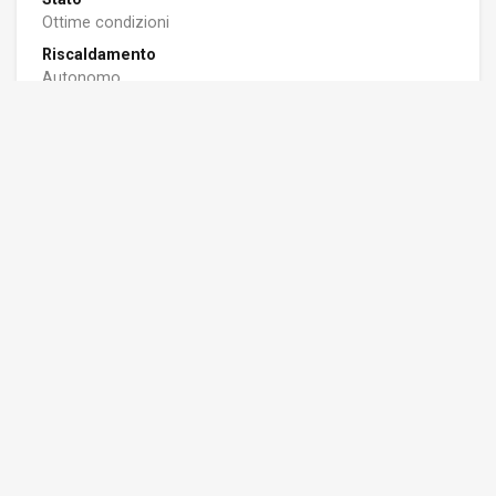
Ottime condizioni
Riscaldamento
Autonomo
Piano
Su due livelli su 2
Terrazzo/Balcone
Sì
Box/Posto auto
Sì
Spese condominiali
70 euro/mese
Classe Energetica
APE: F - 197.23 Kwh/m2a
Essea 2000