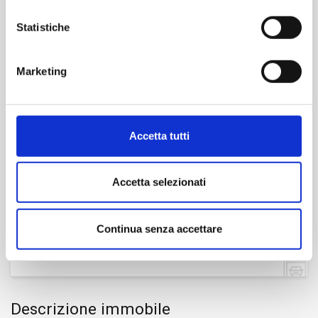
Statistiche
Dimensione
2
320 m
Marketing
Camere
4
Accetta tutti
Bagni
Accetta selezionati
3
Continua senza accettare
Box/Posto auto
Sì
Descrizione immobile