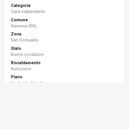
Categoria
Casa indipendente
Comune
Ravenna (RA)
Zona
San Romualdo
Stato
Buone condizioni
Riscaldamento
Autonomo
Piano
Su due livelli su 2
Terrazzo/Balcone
Sì
Box/Posto auto
Sì
Classe Energetica
APE: G - 0 Kwh/m2a