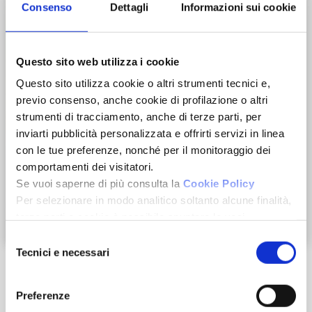
Consenso
Dettagli
Informazioni sui cookie
Questo sito web utilizza i cookie
Questo sito utilizza cookie o altri strumenti tecnici e,
previo consenso, anche cookie di profilazione o altri
strumenti di tracciamento, anche di terze parti, per
inviarti pubblicità personalizzata e offrirti servizi in linea
con le tue preferenze, nonché per il monitoraggio dei
comportamenti dei visitatori.
Se vuoi saperne di più consulta la
Cookie Policy
Per selezionare in modo analitico soltanto alcune finalità,
terze parti e cookie è possibile spuntare le voci
Zoom
sottostanti e cliccare su “Accetta selezionati”.
Selezione
Chiudendo questo banner tramite l’apposito comando
Tecnici e necessari
del
“Continua senza accettare” continuerai la navigazione del
consenso
sito in assenza di cookie o altri strumenti di tracciamento
Preferenze
diversi da quelli tecnici.
Caratteristiche