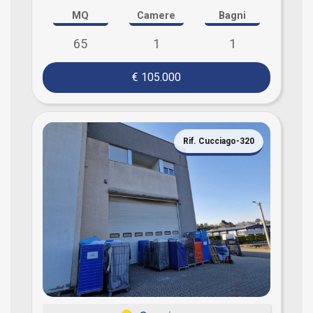
MQ
Camere
Bagni
65
1
1
€ 105.000
Rif. Cucciago-320