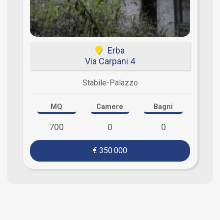
Erba
Via Carpani 4
Stabile-Palazzo
MQ
Camere
Bagni
700
0
0
€ 350.000