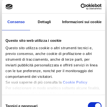
45
1
1
€ 325.000
Consenso
Dettagli
Informazioni sui cookie
Rif. F12-1927
Questo sito web utilizza i cookie
Questo sito utilizza cookie o altri strumenti tecnici e,
previo consenso, anche cookie di profilazione o altri
strumenti di tracciamento, anche di terze parti, per
inviarti pubblicità personalizzata e offrirti servizi in linea
con le tue preferenze, nonché per il monitoraggio dei
comportamenti dei visitatori.
Se vuoi saperne di più consulta la
Cookie Policy
Per selezionare in modo analitico soltanto alcune finalità,
terze parti e cookie è possibile spuntare le voci
Magliolo
sottostanti e cliccare su “Accetta selezionati”.
Via Canova
Selezione
Chiudendo questo banner tramite l’apposito comando
Tecnici e necessari
del