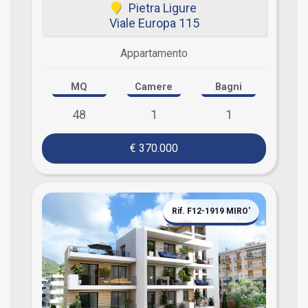
Pietra Ligure
Viale Europa 115
Appartamento
MQ
Camere
Bagni
48
1
1
€ 370.000
Rif. F12-1919 MIRO'