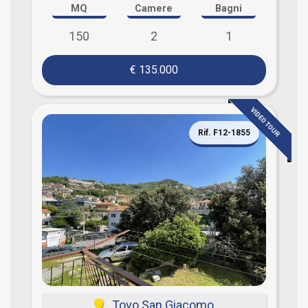
MQ
Camere
Bagni
150
2
1
€ 135.000
VIDEO TOUR
Rif. F12-1855
Tovo San Giacomo