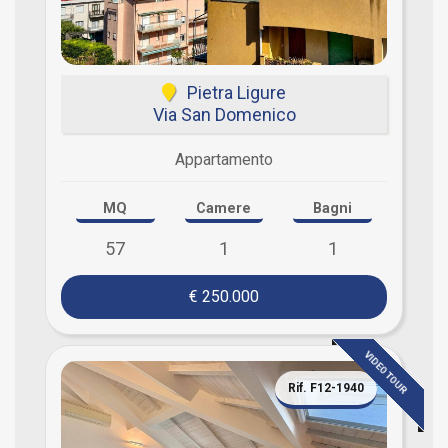
Pietra Ligure
Via San Domenico
Appartamento
MQ
Camere
Bagni
57
1
1
€ 250.000
VIDEO TOUR
Rif. F12-1940