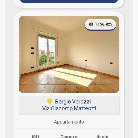
Rif. F156-825
Borgio Verezzi
Via Giacomo Matteotti
Appartamento
MQ
Camere
Bagni