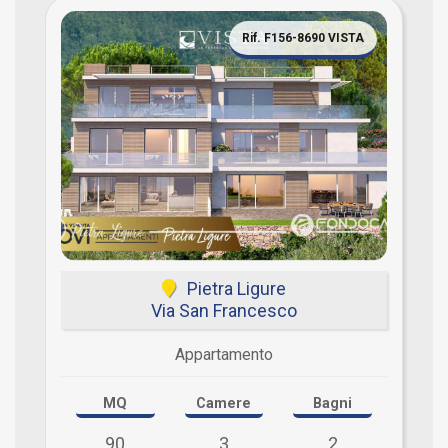
Rif. F156-8690 VISTA
Pietra Ligure
Via San Francesco
Appartamento
MQ
Camere
Bagni
90
3
2