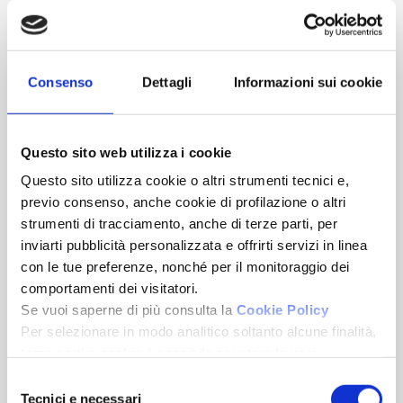
95
3
1
€ 295.000
Consenso
Dettagli
Informazioni sui cookie
Rif. F156-868 MEDITERRANEE
Questo sito web utilizza i cookie
Questo sito utilizza cookie o altri strumenti tecnici e,
previo consenso, anche cookie di profilazione o altri
strumenti di tracciamento, anche di terze parti, per
inviarti pubblicità personalizzata e offrirti servizi in linea
con le tue preferenze, nonché per il monitoraggio dei
comportamenti dei visitatori.
Se vuoi saperne di più consulta la
Cookie Policy
Per selezionare in modo analitico soltanto alcune finalità,
terze parti e cookie è possibile spuntare le voci
Pietra Ligure
sottostanti e cliccare su “Accetta selezionati”.
Viale Europa
Selezione
Chiudendo questo banner tramite l’apposito comando
Tecnici e necessari
del