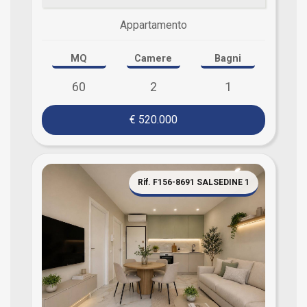
Appartamento
MQ
Camere
Bagni
60
2
1
€ 520.000
Rif. F156-8691 SALSEDINE 1