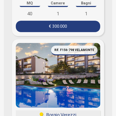
MQ
Camere
Bagni
40
1
1
€ 300.000
Rif. F156-798 VELAMONTE
Borgio Verezzi