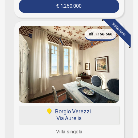
€ 1.250.000
VIDEO TOUR
Rif. F156-566
Borgio Verezzi
Via Aurelia
Villa singola