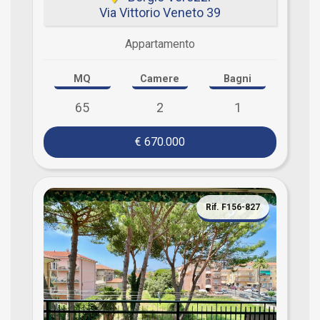
Via Vittorio Veneto 39
Appartamento
MQ
Camere
Bagni
65
2
1
€ 670.000
Rif. F156-827