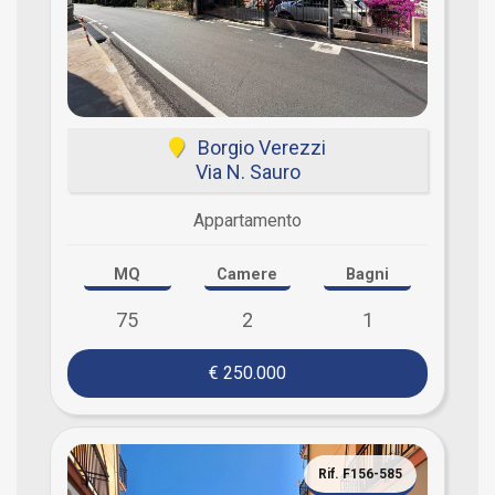
Borgio Verezzi
Via N. Sauro
Appartamento
MQ
Camere
Bagni
75
2
1
€ 250.000
Rif. F156-585