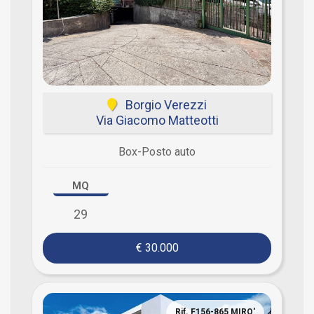
Borgio Verezzi
Via Giacomo Matteotti
Box-Posto auto
MQ
29
€ 30.000
Rif. F156-865 MIRO'