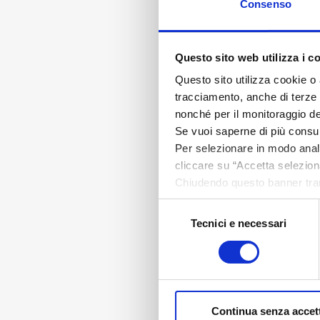
Consenso
Questo sito web utilizza i c
Questo sito utilizza cookie o 
tracciamento, anche di terze pa
nonché per il monitoraggio de
Se vuoi saperne di più consu
Per selezionare in modo analit
cliccare su “Accetta seleziona
Chiudendo questo banner tram
assenza di cookie o altri stru
Selezione
Tecnici e necessari
del
consenso
Continua senza accet