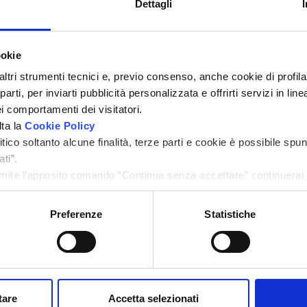
Dettagli
ookie
Andora
Andora
Via Aurelia
Via Aurelia
altri strumenti tecnici e, previo consenso, anche cookie di profilaz
rti, per inviarti pubblicità personalizzata e offrirti servizi in lin
Appartamento
Appartamento
i comportamenti dei visitatori.
lta la
Cookie Policy
ico soltanto alcune finalità, terze parti e cookie è possibile spun
MQ
Camere
Bagni
MQ
Camere
Bagni
ti”.
113
3
2
69
1
1
ite l’apposito comando “Continua senza accettare” continuerai l
menti di tracciamento diversi da quelli tecnici.
€ 1.500.000
€ 770.000
Preferenze
Statistiche
Rif. F7-30
Rif. F7-1554
tare
Accetta selezionati