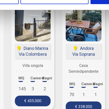
Diano Marina
Andora
Via Colombera
Via Soprana
Villa singola
Casa
Semindipendente
MQ
Camere
Bagni
MQ
Camere
Bagni
145
3
2
70
1
1
€ 435.000
€ 338.000