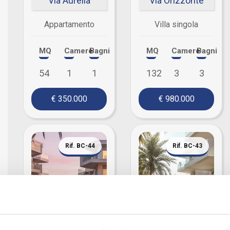
Via Aurelia
Via Orizzonte
Appartamento
Villa singola
MQ
Camere
Bagni
MQ
Camere
Bagni
54
1
1
132
3
3
€ 350.000
€ 980.000
Rif. BC-44
Rif. BC-43