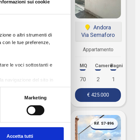
Informazioni sui cookie
Andora
Andora
Via Aurelia
Via Semaforo
ione o altri strumenti di
ea con le tue preferenze,
Appartamento
Appartamento
tare le voci sottostanti e
MQ
Camere
Bagni
MQ
Camere
Bagni
69
1
1
70
2
1
a navigazione del sito in
€ 520.000
€ 425.000
Marketing
Rif. F7-1563
Rif. S7-896
Accetta tutti