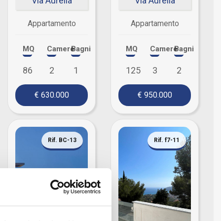
Via Aurelia
Via Aurelia
Appartamento
Appartamento
MQ
Camere
Bagni
MQ
Camere
Bagni
86
2
1
125
3
2
€ 630.000
€ 950.000
Rif. BC-13
Rif. f7-11