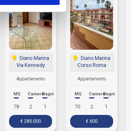
Diano Marina
Diano Marina
Via Kennedy
Corso Roma
Appartamento
Appartamento
MQ
Camere
Bagni
MQ
Camere
Bagni
78
2
1
70
2
1
€ 285.000
€ 600