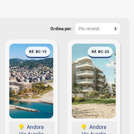
Ordina per:
Rif. BC-15
Rif. BC-23
Andora
Andora