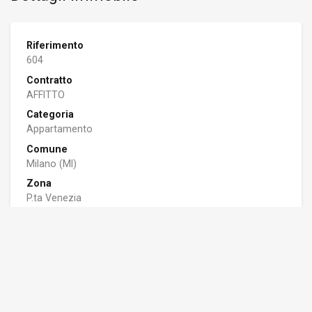
Riferimento
604
Contratto
AFFITTO
Categoria
Appartamento
Comune
Milano (MI)
Zona
P.ta Venezia
Stato
Ristrutturato
Riscaldamento
Centralizzato
Piano
6 su 6