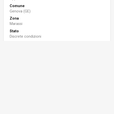
Comune
Genova (GE)
Zona
Marassi
Stato
Discrete condizioni
Riscaldamento
Centralizzato
Piano
5 su 6
Ascensore
Sì
Terrazzo/Balcone
Sì
Spese condominiali
120 euro/mese
Classe Energetica
APE: G - 0 Kwh/m2a