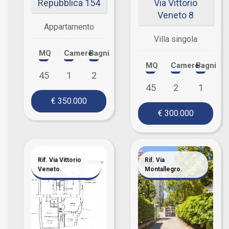
Repubblica 154
Via Vittorio
Veneto 8
Appartamento
Villa singola
MQ
Camere
Bagni
MQ
Camere
Bagni
45
1
2
45
2
1
€ 350.000
€ 300.000
Rif. Via Vittorio
Rif. Via
Veneto.
Montallegro.