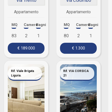
Via Trento
Via Colombo
Appartamento
Appartamento
MQ
Camere
Bagni
MQ
Camere
Bagni
83
2
1
80
2
1
€ 189.000
€ 1.300
Rif. Viale Brigata
Rif. VIA CORSICA
Liguria.
21