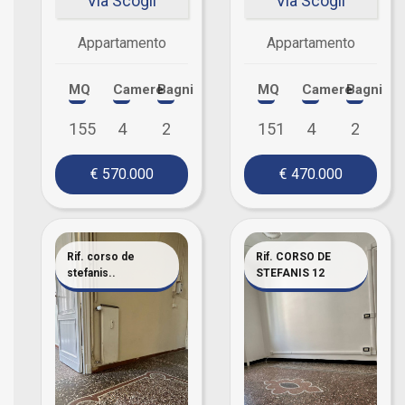
Via Scogli
Via Scogli
Appartamento
Appartamento
MQ
Camere
Bagni
MQ
Camere
Bagni
155
4
2
151
4
2
€ 570.000
€ 470.000
Rif. corso de
Rif. CORSO DE
stefanis..
STEFANIS 12