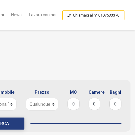
ni
News
Lavora con noi
Chiamaci al n° 0107533370
mmobile
Prezzo
MQ
Camere
Bagni
ERCA