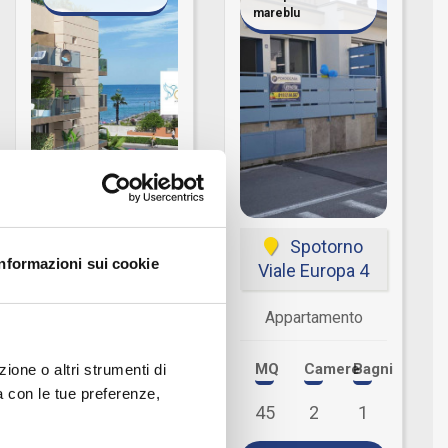
mareblu
Loano
Spotorno
Informazioni sui cookie
Via Sant'Andrea
Viale Europa 4
1
Appartamento
Appartamento
MQ
Camere
Bagni
ione o altri strumenti di
MQ
Camere
Bagni
ea con le tue preferenze,
45
2
1
45
1
1