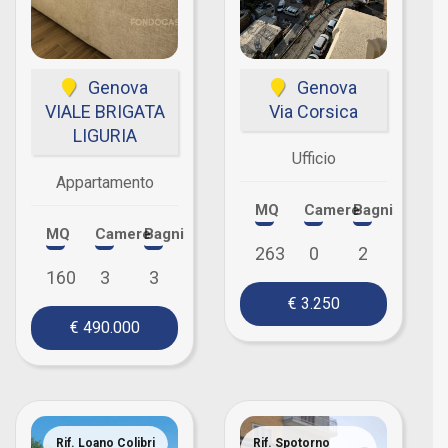
Genova
Genova
VIALE BRIGATA
Via Corsica
LIGURIA
Ufficio
Appartamento
MQ
Camere
Bagni
MQ
Camere
Bagni
263
0
2
160
3
3
€ 3.250
€ 490.000
Rif. Loano Colibri
Rif. Spotorno