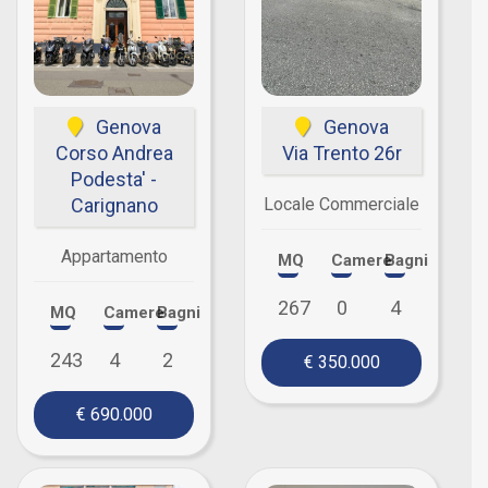
Genova
Genova
Corso Andrea
Via Trento 26r
Podesta' -
Carignano
Locale Commerciale
Appartamento
MQ
Camere
Bagni
267
0
4
MQ
Camere
Bagni
243
4
2
€ 350.000
€ 690.000