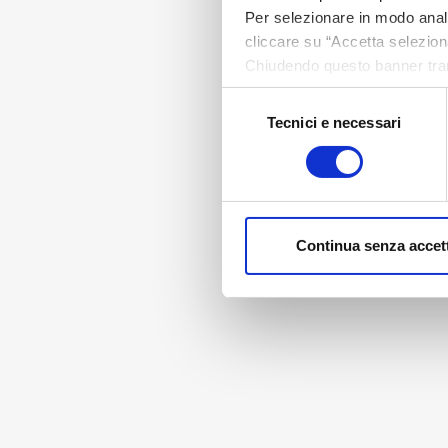
Per selezionare in modo analit
cliccare su “Accetta seleziona
Chiudendo questo banner tram
assenza di cookie o altri stru
Selezione
Tecnici e necessari
del
consenso
Continua senza accet