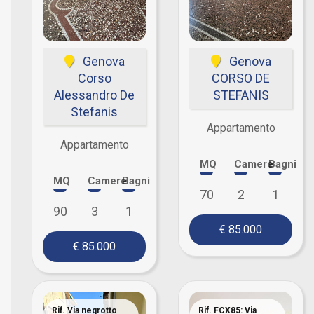
Genova
Genova
Corso
CORSO DE
Alessandro De
STEFANIS
Stefanis
Appartamento
Appartamento
MQ
Camere
Bagni
MQ
Camere
Bagni
70
2
1
90
3
1
€ 85.000
€ 85.000
Rif. Via negrotto
Rif. FCX85: Via