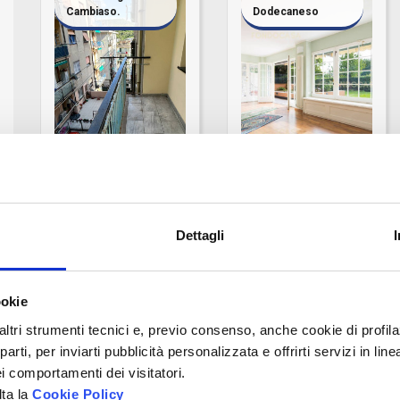
Cambiaso.
Dodecaneso
Genova
Genova
Dettagli
ViaPierino
Via Dodecaneso
Negrotto
Cambiaso
Appartamento
ookie
Appartamento
MQ
Camere
Bagni
altri strumenti tecnici e, previo consenso, anche cookie di profilaz
rti, per inviarti pubblicità personalizzata e offrirti servizi in lin
185
3
2
MQ
Camere
Bagni
i comportamenti dei visitatori.
lta la
Cookie Policy