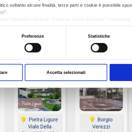
66
2
1
€ 2.200
ico soltanto alcune finalità, terze parti e cookie è possibile spun
ti”.
€ 40.000
ite l’apposito comando “Continua senza accettare” continuerai l
menti di tracciamento diversi da quelli tecnici.
Preferenze
Statistiche
Rif. Pietra Ligure
Rif. Villa Quies
miro
Borgio Verezzi.
tare
Accetta selezionati
Pietra Ligure
Borgio
Viale Della
Verezzi