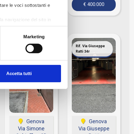
€ 400.000
tare le voci sottostanti e
€ 460.000
a navigazione del sito in
Marketing
Rif. Via Simone
Rif. Via Giuseppe
Schiaffino.
Ratti 34r
Accetta tutti
Genova
Genova
Via Simone
Via Giuseppe