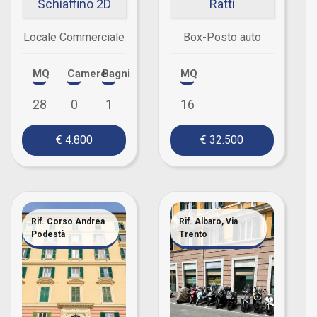
Schiaffino 2D
Ratti
Locale Commerciale
Box-Posto auto
MQ
Camere
Bagni
MQ
28
0
1
16
€ 4.800
€ 32.500
Rif. Corso Andrea
Rif. Albaro, Via
Podestà
Trento