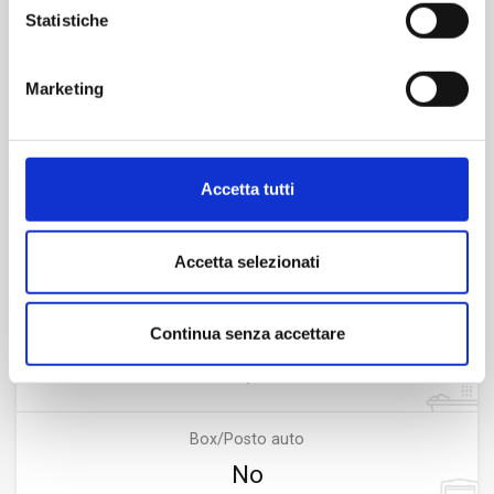
Statistiche
Caratteristiche
Marketing
Dimensione
2
66 m
Accetta tutti
Camere
Accetta selezionati
1
Continua senza accettare
Bagni
1
Box/Posto auto
No