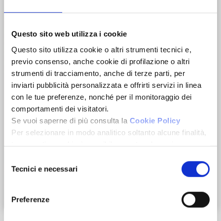
Questo sito web utilizza i cookie
Questo sito utilizza cookie o altri strumenti tecnici e,
previo consenso, anche cookie di profilazione o altri
strumenti di tracciamento, anche di terze parti, per
inviarti pubblicità personalizzata e offrirti servizi in linea
con le tue preferenze, nonché per il monitoraggio dei
comportamenti dei visitatori.
Se vuoi saperne di più consulta la
Cookie Policy
Per selezionare in modo analitico soltanto alcune finalità,
terze parti e cookie è possibile spuntare le voci
sottostanti e cliccare su “Accetta selezionati”.
Selezione
Chiudendo questo banner tramite l’apposito comando
Tecnici e necessari
del
“Continua senza accettare” continuerai la navigazione del
consenso
sito in assenza di cookie o altri strumenti di tracciamento
Zoom
Preferenze
diversi da quelli tecnici.