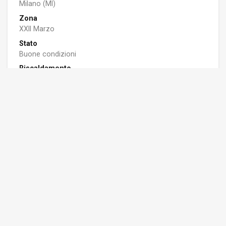
Milano (MI)
Zona
XXII Marzo
Stato
Buone condizioni
Riscaldamento
Centralizzato
Piano
2 su 6
Ascensore
Sì
Terrazzo/Balcone
Sì
Spese condominiali
260 euro/mese
Classe Energetica
APE: F - 158.5 Kwh/m2a