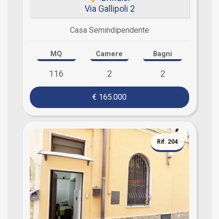
Via Gallipoli 2
Casa Semindipendente
MQ
Camere
Bagni
116
2
2
€ 165.000
Rif. 204