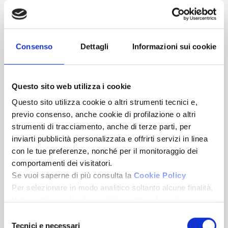
94
2
2
€ 300.000
Consenso
Dettagli
Informazioni sui cookie
Rif. Appartamento 2B
Questo sito web utilizza i cookie
Questo sito utilizza cookie o altri strumenti tecnici e,
previo consenso, anche cookie di profilazione o altri
strumenti di tracciamento, anche di terze parti, per
inviarti pubblicità personalizzata e offrirti servizi in linea
con le tue preferenze, nonché per il monitoraggio dei
comportamenti dei visitatori.
Se vuoi saperne di più consulta la
Cookie Policy
Per selezionare in modo analitico soltanto alcune finalità,
terze parti e cookie è possibile spuntare le voci
Brindisi
sottostanti e cliccare su “Accetta selezionati”.
Via Giacomo Zanella Snc
Selezione
Chiudendo questo banner tramite l’apposito comando
Tecnici e necessari
del