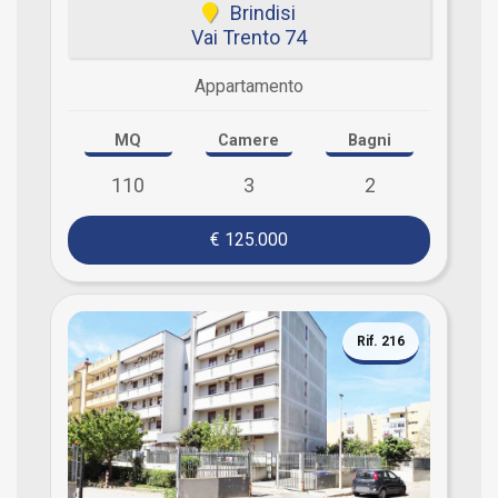
Brindisi
Vai Trento 74
Appartamento
MQ
Camere
Bagni
110
3
2
€ 125.000
Rif. 216