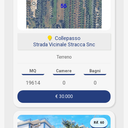
Collepasso
Strada Vicinale Stracca Snc
Terreno
MQ
Camere
Bagni
19614
0
0
€ 30.000
Rif. 60