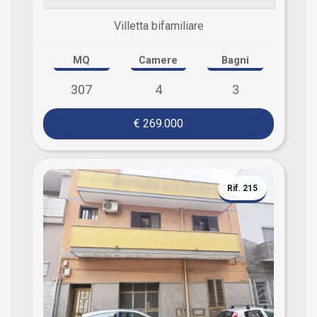
Villetta bifamiliare
MQ
Camere
Bagni
307
4
3
€ 269.000
Rif. 215