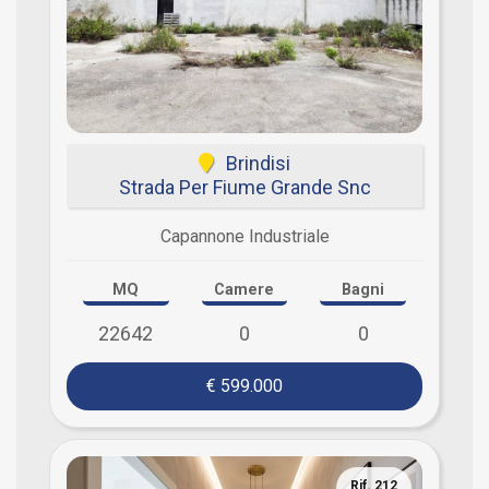
Brindisi
Strada Per Fiume Grande Snc
Capannone Industriale
MQ
Camere
Bagni
22642
0
0
€ 599.000
Rif. 212