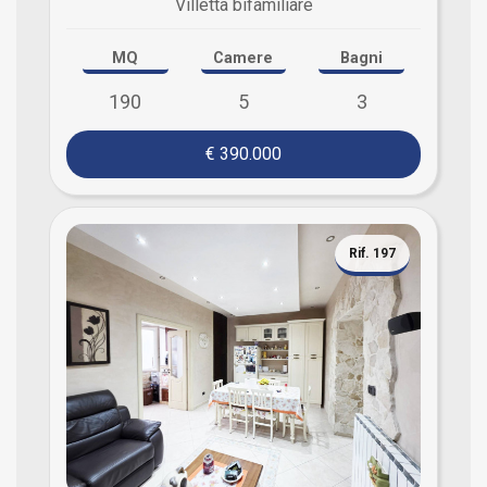
Villetta bifamiliare
MQ
Camere
Bagni
190
5
3
€ 390.000
Rif. 197