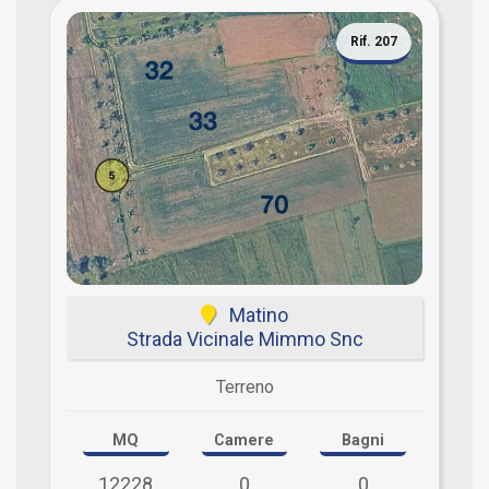
Rif. 207
Matino
Strada Vicinale Mimmo Snc
Terreno
MQ
Camere
Bagni
12228
0
0