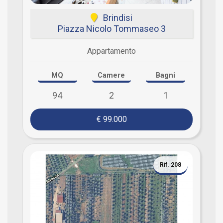
Brindisi
Piazza Nicolo Tommaseo 3
Appartamento
MQ
Camere
Bagni
94
2
1
€ 99.000
Rif. 208