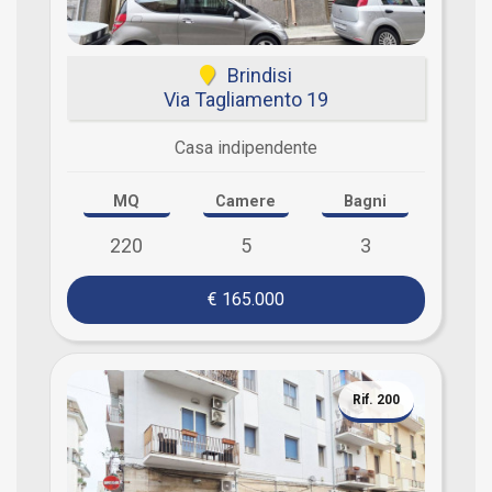
Brindisi
Via Tagliamento 19
Casa indipendente
MQ
Camere
Bagni
220
5
3
€ 165.000
Rif. 200