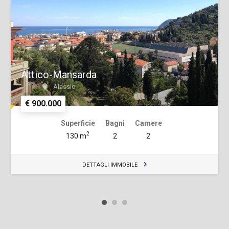
Attico-Mansarda
Alassio
€ 900.000
Superficie
Bagni
Camere
2
130 m
2
2
DETTAGLI IMMOBILE