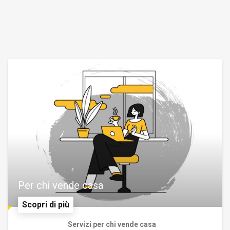
Per chi vende casa
Scopri di più
Servizi per chi vende casa