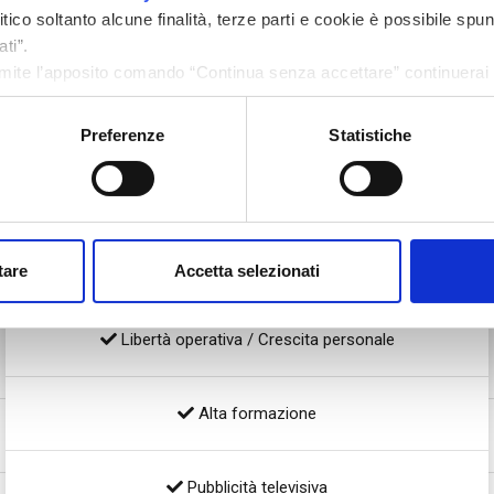
ico soltanto alcune finalità, terze parti e cookie è possibile spun
ti”.
ite l’apposito comando “Continua senza accettare” continuerai l
menti di tracciamento diversi da quelli tecnici.
Preferenze
Statistiche
Da oltre 35 anni nel mercato immobiliare e creditizio
Servizi integrati
tare
Accetta selezionati
Libertà operativa / Crescita personale
Alta formazione
Pubblicità televisiva