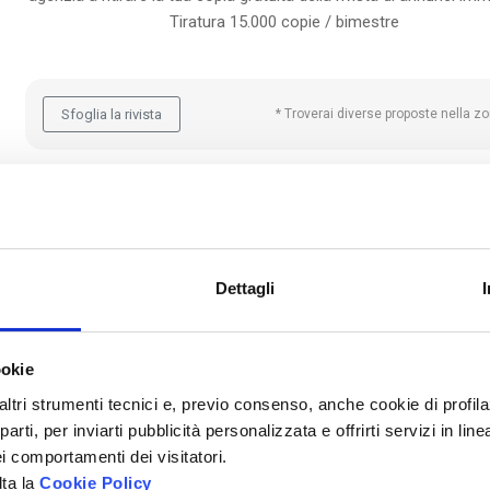
Tiratura 15.000 copie / bimestre
Sfoglia la rivista
* Troverai diverse proposte nella zo
APRI LA TUA NUOVA AGENZIA FONDOCASA
Dettagli
ookie
altri strumenti tecnici e, previo consenso, anche cookie di profilaz
rti, per inviarti pubblicità personalizzata e offrirti servizi in lin
i comportamenti dei visitatori.
lta la
Cookie Policy