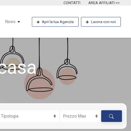
CONTATTI
AREA AFFILIATI >>
News
Apri la tua Agenzia
Lavora con noi
casa