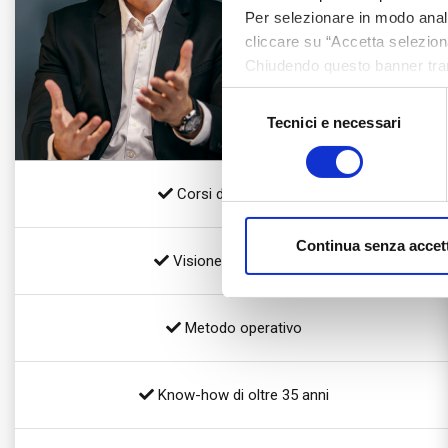
Per selezionare in modo analit
cliccare su “Accetta seleziona
Chiudendo questo banner tram
assenza di cookie o altri stru
Selezione
Tecnici e necessari
del
consenso
Corsi di Formazione
Continua senza accet
Visione Commerciale
Metodo operativo
Know-how di oltre 35 anni