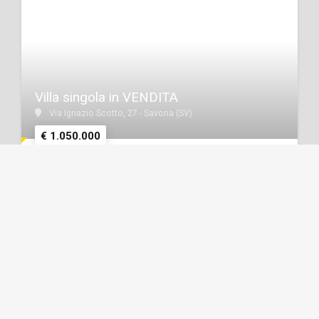
Villa singola in VENDITA
Via Ignazio Scotto, 27 - Savona (SV)
€ 1.050.000
Superficie
Bagni
Camere
Box/posto auto
2
180 m
2
3
1
DETTAGLI IMMOBILE