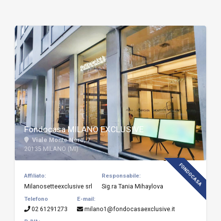
Fondocasa MILANO EXCLUSIVE
Viale Monte Nero, 7
20135 MILANO (MI)
FONDOCASA
Affiliato:
Responsabile:
Milanosetteexclusive srl
Sig.ra Tania Mihaylova
Telefono
E-mail:
02 61291273
milano1@fondocasaexclusive.it